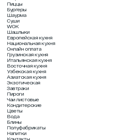
Пиццы
Бургеры
Шаурма
Суши
WOK
Шашлыки
Европейская кухня
Национальная кухня
Онлайн оплата
Грузинская кухня
Итальянская кухня
Восточная кухня
Узбекская кухня
Азиатская кухня
Экзотическая
Завтраки
Пироги
Чаи листовые
Кондитерские
Цветы
Вода
Блины
Полуфабрикаты
Напитки
Контакты