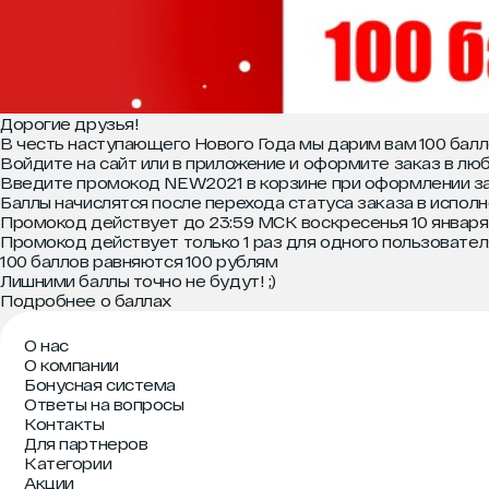
Дорогие друзья!
В честь наступающего Нового Года мы дарим вам 100 балло
Войдите на сайт или в приложение и оформите заказ в лю
Введите промокод NEW2021 в корзине при оформлении за
Баллы начислятся после перехода статуса заказа в испол
Промокод действует до 23:59 МСК воскресенья 10 января
Промокод действует только 1 раз для одного пользовател
100 баллов равняются 100 рублям
Лишними баллы точно не будут! ;)
Подробнее о баллах
О нас
О компании
Бонусная система
Ответы на вопросы
Контакты
Для партнеров
Категории
Акции