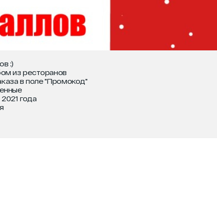
в :)
бом из ресторанов
каза в поле "Промокод"
ненные
 2021 года
я